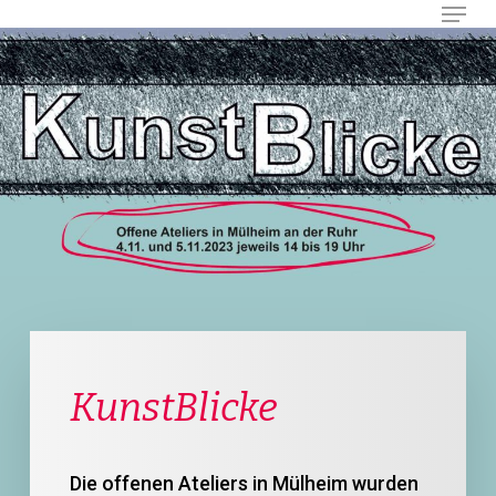
Menu
Skip
to
main
Close
content
Menu
KunstBlicke
Die offenen Ateliers in Mülheim wurden