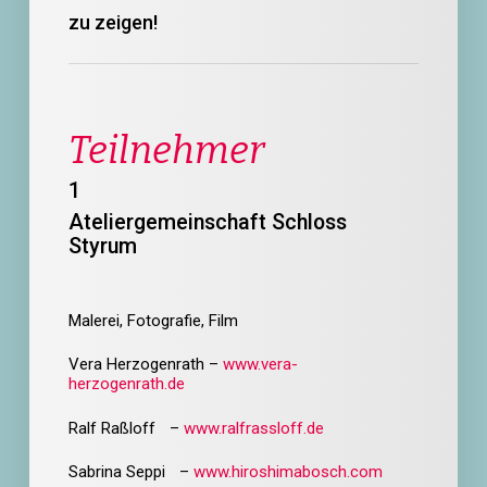
zu zeigen!
Teilnehmer
1
Ateliergemeinschaft Schloss
Styrum
Malerei, Fotografie, Film
Vera Herzogenrath –
www.vera-
herzogenrath.de
Ralf Raßloff –
www.ralfrassloff.de
Sabrina Seppi –
www.hiroshimabosch.com